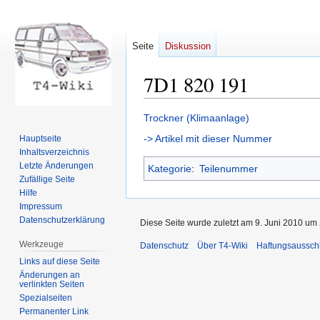
Seite
Diskussion
7D1 820 191
Zur
Zur
Trockner (Klimaanlage)
Navigation
Suche
-> Artikel mit dieser Nummer
Hauptseite
springen
springen
Inhaltsverzeichnis
Letzte Änderungen
Kategorie
:
Teilenummer
Zufällige Seite
Hilfe
Impressum
Datenschutzerklärung
Diese Seite wurde zuletzt am 9. Juni 2010 um 
Werkzeuge
Datenschutz
Über T4-Wiki
Haftungsaussch
Links auf diese Seite
Änderungen an
verlinkten Seiten
Spezialseiten
Permanenter Link