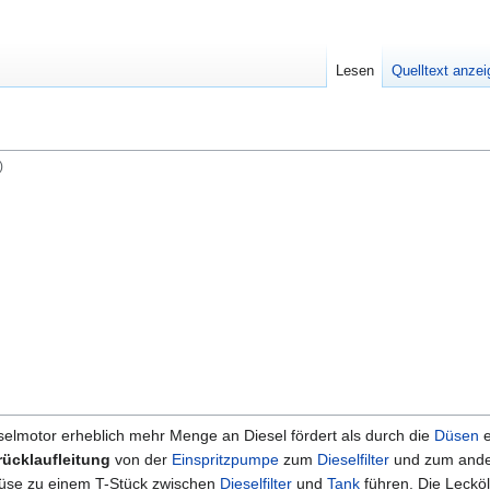
Lesen
Quelltext anze
)
selmotor erheblich mehr Menge an Diesel fördert als durch die
Düsen
e
rücklaufleitung
von der
Einspritzpumpe
zum
Dieselfilter
und zum ande
 Düse zu einem T-Stück zwischen
Dieselfilter
und
Tank
führen. Die Leckö