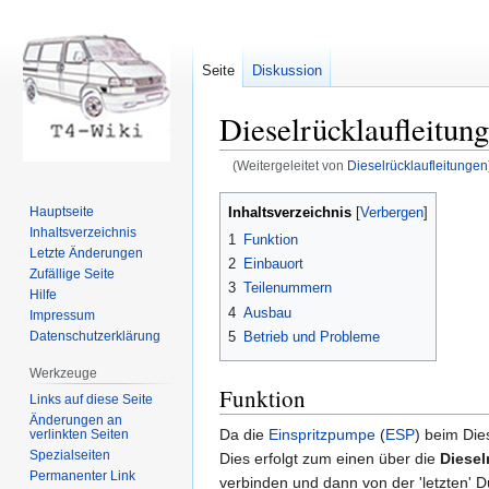
Seite
Diskussion
Dieselrücklaufleitung
(Weitergeleitet von
Dieselrücklaufleitungen
Zur
Zur
Inhaltsverzeichnis
Hauptseite
Navigation
Suche
Inhaltsverzeichnis
1
Funktion
springen
springen
Letzte Änderungen
2
Einbauort
Zufällige Seite
3
Teilenummern
Hilfe
4
Ausbau
Impressum
Datenschutzerklärung
5
Betrieb und Probleme
Werkzeuge
Funktion
Links auf diese Seite
Änderungen an
Da die
Einspritzpumpe
(
ESP
) beim Die
verlinkten Seiten
Spezialseiten
Dies erfolgt zum einen über die
Diesel
Permanenter Link
verbinden und dann von der 'letzten'