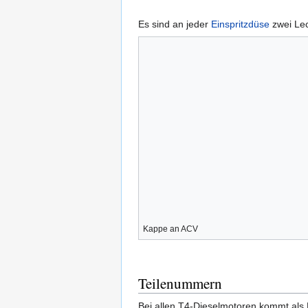
Es sind an jeder
Einspritzdüse
zwei Lec
Kappe an ACV
Teilenummern
Bei allen T4-Dieselmotoren kommt als