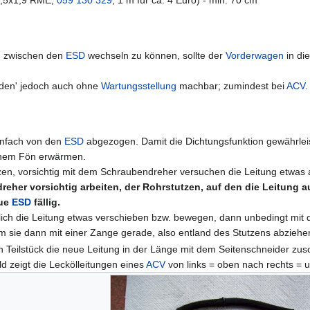
3,5x1,9 RME,
059 130 329
, 1 m für ca. 4 Euro) - min. 70 cm
g zwischen den
ESD
wechseln zu können, sollte der
Vorderwagen
in di
nden' jedoch auch ohne
Wartungsstellung
machbar; zumindest bei
ACV
infach von den
ESD
abgezogen. Damit die Dichtungsfunktion gewährleist
einem Fön erwärmen.
itzen, vorsichtig mit dem Schraubendreher versuchen die Leitung etwas
reher vorsichtig arbeiten, der Rohrstutzen, auf den die Leitung a
eue
ESD
fällig.
ich die Leitung etwas verschieben bzw. bewegen, dann unbedingt mit d
um sie dann mit einer Zange gerade, also entland des Stutzens abzieh
Teilstück die neue Leitung in der Länge mit dem Seitenschneider zu
d zeigt die Leckölleitungen eines
ACV
von links = oben nach rechts = u