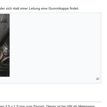
 der sich statt einer Leitung eine Gummikappe findet.
n 3,5 x 1,9 mm zum Einsatz. Dieser ist bei VW als Meterware