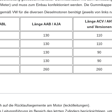
ro Meter) und muss zum Einbau konfektioniert werden. Die Gummikappe
gemäß VW für die diversen Dieselmotoren benötigt (jeweils von links n
Länge ACV / AH
 ABL
Länge AAB / AJA
und Versionen
130
110
130
110
130
90
130
90
260
260
ich auf die Rücklaufsegemente am Motor (leckölleitungen).
 Leitungsführung im Bereich des letzten Zylinders berücksichtigen, 