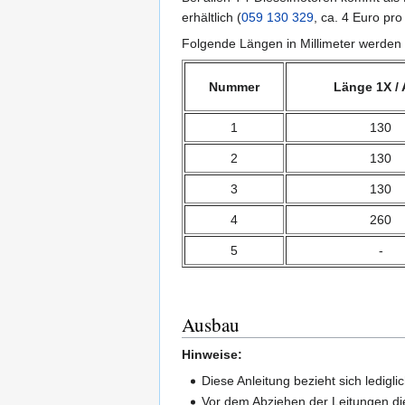
erhältlich (
059 130 329
, ca. 4 Euro p
Folgende Längen in Millimeter werden 
Nummer
Länge 1X /
1
130
2
130
3
130
4
260
5
-
Ausbau
Hinweise:
Diese Anleitung bezieht sich ledigl
Vor dem Abziehen der Leitungen die