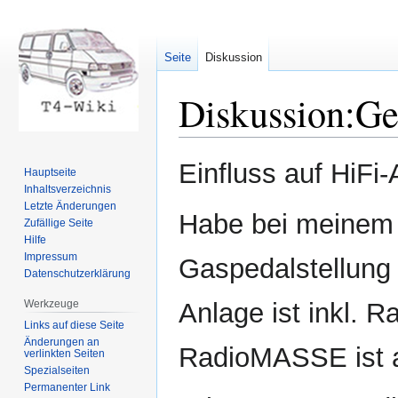
Seite
Diskussion
Diskussion
:
Ge
Zur
Zur
Einfluss auf HiFi
Hauptseite
Navigation
Suche
Inhaltsverzeichnis
springen
springen
Letzte Änderungen
Habe bei meinem T
Zufällige Seite
Hilfe
Impressum
Gaspedalstellung
Datenschutzerklärung
Werkzeuge
Anlage ist inkl. 
Links auf diese Seite
Änderungen an
RadioMASSE ist a
verlinkten Seiten
Spezialseiten
Permanenter Link