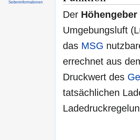
Seiten­informationen
Der
Höhengeber
Umgebungsluft (Lu
das
MSG
nutzbar
errechnet aus d
Druckwert des
Ge
tatsächlichen Lad
Ladedruckregelun