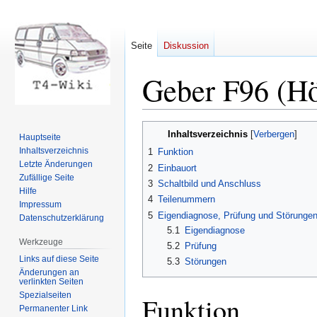
Seite
Diskussion
Geber F96 (H
Zur
Zur
Inhaltsverzeichnis
Hauptseite
Navigation
Suche
Inhaltsverzeichnis
1
Funktion
springen
springen
Letzte Änderungen
2
Einbauort
Zufällige Seite
3
Schaltbild und Anschluss
Hilfe
4
Teilenummern
Impressum
5
Eigendiagnose, Prüfung und Störunge
Datenschutzerklärung
5.1
Eigendiagnose
Werkzeuge
5.2
Prüfung
Links auf diese Seite
5.3
Störungen
Änderungen an
verlinkten Seiten
Spezialseiten
Funktion
Permanenter Link