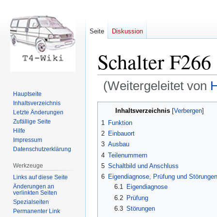
Seite
Diskussion
Schalter F266
(Weitergeleitet von
H
Hauptseite
Inhaltsverzeichnis
Zur
Zur
Inhaltsverzeichnis
Letzte Änderungen
Navigation
Suche
Zufällige Seite
1
Funktion
springen
springen
Hilfe
2
Einbauort
Impressum
3
Ausbau
Datenschutzerklärung
4
Teilenummern
Werkzeuge
5
Schaltbild und Anschluss
6
Eigendiagnose, Prüfung und Störunge
Links auf diese Seite
Änderungen an
6.1
Eigendiagnose
verlinkten Seiten
6.2
Prüfung
Spezialseiten
6.3
Störungen
Permanenter Link