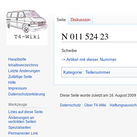
Seite
Diskussion
N 011 524 23
Zur
Zur
Scheibe
Navigation
Suche
-> Artikel mit dieser Nummer
Hauptseite
springen
springen
Inhaltsverzeichnis
Letzte Änderungen
Kategorie
:
Teilenummer
Zufällige Seite
Hilfe
Impressum
Datenschutzerklärung
Diese Seite wurde zuletzt am 16. August 2009 
Werkzeuge
Datenschutz
Über T4-Wiki
Haftungsaussch
Links auf diese Seite
Änderungen an
verlinkten Seiten
Spezialseiten
Permanenter Link