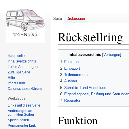
Seite
Diskussion
Rückstellring
Zur
Zur
Inhaltsverzeichnis
Hauptseite
Navigation
Suche
Inhaltsverzeichnis
1
Funktion
springen
springen
Letzte Änderungen
2
Einbauort
Zufällige Seite
3
Teilenummern
Hilfe
4
Ausbau
Impressum
5
Schaltbild und Anschluss
Datenschutzerklärung
6
Eigendiagnose, Prüfung und Störunge
Werkzeuge
7
Reparatur
Links auf diese Seite
Änderungen an
verlinkten Seiten
Funktion
Spezialseiten
Permanenter Link