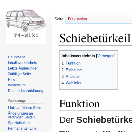
Seite
Diskussion
Schiebetürkeil
Zur
Zur
Inhaltsverzeichnis
Hauptseite
Navigation
Suche
Inhaltsverzeichnis
1
Funktion
springen
springen
Letzte Änderungen
2
Einbauort
Zufällige Seite
3
Anbieter
Hilfe
4
Weblinks
Impressum
Datenschutzerklärung
Funktion
Werkzeuge
Links auf diese Seite
Änderungen an
Der
Schiebetürke
verlinkten Seiten
Spezialseiten
Permanenter Link