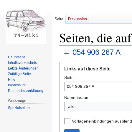
Seite
Diskussion
Seiten, die au
←
054 906 267 A
Hauptseite
Inhaltsverzeichnis
Zur
Zur
Links auf diese Seite
Letzte Änderungen
Navigation
Suche
Zufällige Seite
Seite:
springen
springen
Hilfe
Impressum
Datenschutzerklärung
Namensraum:
Werkzeuge
Spezialseiten
Vorlageneinbindungen ausblen