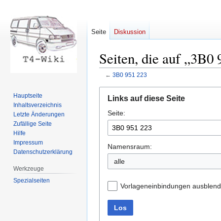
Seite
Diskussion
Seiten, die auf „3B0 
←
3B0 951 223
Zur
Zur
Hauptseite
Links auf diese Seite
Navigation
Suche
Inhaltsverzeichnis
Seite:
springen
springen
Letzte Änderungen
Zufällige Seite
Hilfe
Impressum
Namensraum:
Datenschutzerklärung
Werkzeuge
Spezialseiten
Vorlageneinbindungen ausblen
Los