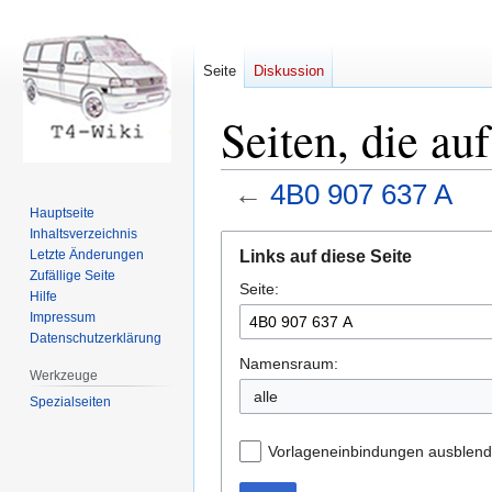
Seite
Diskussion
Seiten, die au
←
4B0 907 637 A
Hauptseite
Inhaltsverzeichnis
Zur
Zur
Links auf diese Seite
Letzte Änderungen
Navigation
Suche
Zufällige Seite
Seite:
springen
springen
Hilfe
Impressum
Datenschutzerklärung
Namensraum:
Werkzeuge
Spezialseiten
Vorlageneinbindungen ausblen