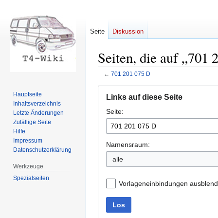
Seite
Diskussion
Seiten, die auf „701 
←
701 201 075 D
Zur
Zur
Hauptseite
Links auf diese Seite
Navigation
Suche
Inhaltsverzeichnis
Seite:
springen
springen
Letzte Änderungen
Zufällige Seite
Hilfe
Impressum
Namensraum:
Datenschutzerklärung
Werkzeuge
Spezialseiten
Vorlageneinbindungen ausblen
Los