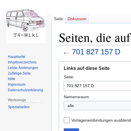
Seite
Diskussion
Seiten, die au
←
701 827 157 D
Hauptseite
Inhaltsverzeichnis
Zur
Zur
Links auf diese Seite
Letzte Änderungen
Navigation
Suche
Zufällige Seite
Seite:
springen
springen
Hilfe
Impressum
Datenschutzerklärung
Namensraum:
Werkzeuge
Spezialseiten
Vorlageneinbindungen ausblen