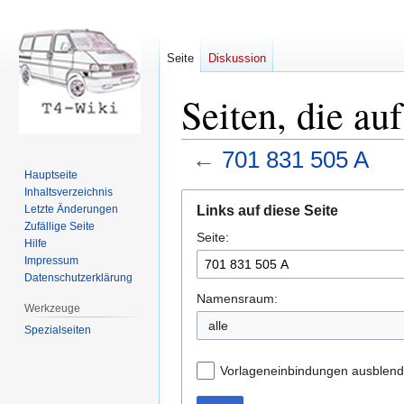
Seite
Diskussion
Seiten, die au
←
701 831 505 A
Hauptseite
Inhaltsverzeichnis
Zur
Zur
Links auf diese Seite
Letzte Änderungen
Navigation
Suche
Zufällige Seite
Seite:
springen
springen
Hilfe
Impressum
Datenschutzerklärung
Namensraum:
Werkzeuge
Spezialseiten
Vorlageneinbindungen ausblen