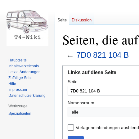
Seite
Diskussion
Seiten, die au
←
7D0 821 104 B
Hauptseite
Inhaltsverzeichnis
Zur
Zur
Links auf diese Seite
Letzte Änderungen
Navigation
Suche
Zufällige Seite
Seite:
springen
springen
Hilfe
Impressum
Datenschutzerklärung
Namensraum:
Werkzeuge
Spezialseiten
Vorlageneinbindungen ausblen