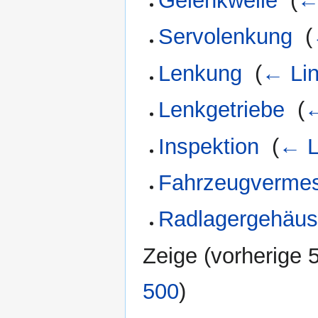
Gelenkwelle
‎
(
←
Servolenkung
‎
(
Lenkung
‎
(
← Li
Lenkgetriebe
‎
(
←
Inspektion
‎
(
← L
Fahrzeugverme
Radlagergehäu
Zeige (
vorherige 
500
)