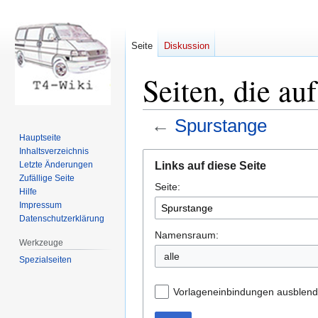
Seite
Diskussion
Seiten, die au
←
Spurstange
Hauptseite
Inhaltsverzeichnis
Zur
Zur
Links auf diese Seite
Letzte Änderungen
Navigation
Suche
Zufällige Seite
Seite:
springen
springen
Hilfe
Impressum
Datenschutzerklärung
Namensraum:
Werkzeuge
Spezialseiten
Vorlageneinbindungen ausblen