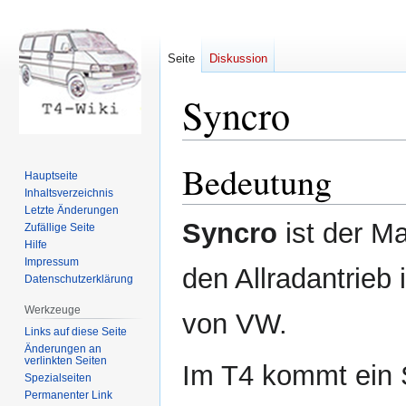
Seite
Diskussion
Syncro
Bedeutung
Zur
Zur
Hauptseite
Navigation
Suche
Inhaltsverzeichnis
springen
springen
Letzte Änderungen
Syncro
ist der M
Zufällige Seite
Hilfe
Impressum
den Allradantrieb
Datenschutzerklärung
Werkzeuge
von VW.
Links auf diese Seite
Änderungen an
verlinkten Seiten
Im T4 kommt ein 
Spezialseiten
Permanenter Link