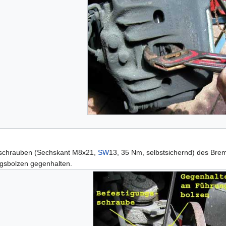
sschrauben (Sechskant M8x21,
SW
13, 35 Nm, selbstsichernd) des Bre
gsbolzen gegenhalten.