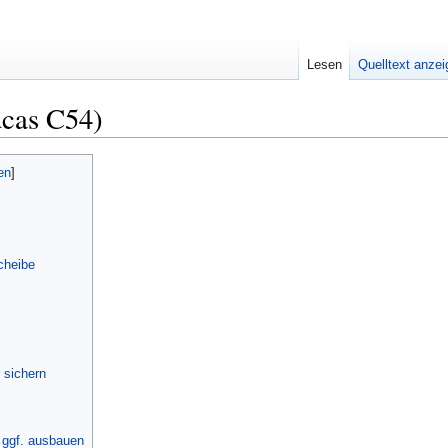
Lesen
Quelltext anze
cas C54)
cheibe
 sichern
 ggf. ausbauen