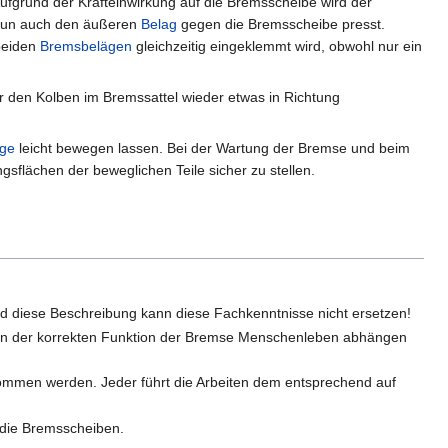
fgrund der Krafteinwirkung auf die Bremsscheibe wird der
 nun auch den äußeren
Belag
gegen die Bremsscheibe presst.
beiden
Bremsbelägen
gleichzeitig eingeklemmt wird, obwohl nur ein
r den Kolben im Bremssattel wieder etwas in Richtung
ge
leicht bewegen lassen. Bei der Wartung der Bremse und beim
sflächen der beweglichen Teile sicher zu stellen.
Und diese Beschreibung kann diese Fachkenntnisse nicht ersetzen!
ss von der korrekten Funktion der Bremse Menschenleben abhängen
rnommen werden. Jeder führt die Arbeiten dem entsprechend auf
r die Bremsscheiben.