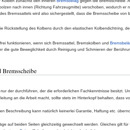
r Kolben zunächst den inneren
Bremsbelag
gegen die Bremsscheibe. Au
bolzen nach innen (Richtung Fahrzeugmitte) verschoben, wodurch er
es Bremssattels wird also sichergestellt, dass die Bremsscheibe von 
e Rückstellung des Kolbens durch den elastischen Kolbendichtring, de
frei funktionieren, wenn sich Bremssattel, Bremskolben und
Bremsbelä
er die gute Beweglichkeit durch Reinigung und Schmieren der Berührung
d Bremsscheibe
 nur der durchführen, der die erforderlichen Fachkenntnisse besitzt. 
nleitung an die Arbeit macht, sollte stets im Hinterkopf behalten, da
den Beschreibung kann natürlich keinerlei Garantie, Haftung etc. übe
äge auf beiden Seiten gleichzeitig gewechselt werden. Gleiches gilt fü