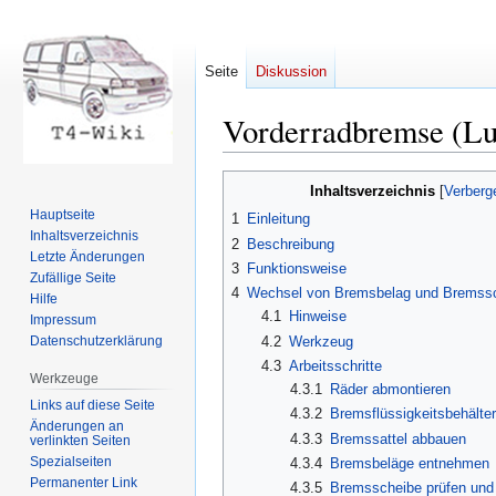
Seite
Diskussion
Vorderradbremse (Lu
Zur
Zur
Inhaltsverzeichnis
Navigation
Suche
Hauptseite
1
Einleitung
springen
springen
Inhaltsverzeichnis
2
Beschreibung
Letzte Änderungen
3
Funktionsweise
Zufällige Seite
4
Wechsel von Bremsbelag und Bremss
Hilfe
4.1
Hinweise
Impressum
4.2
Werkzeug
Datenschutzerklärung
4.3
Arbeitsschritte
Werkzeuge
4.3.1
Räder abmontieren
Links auf diese Seite
4.3.2
Bremsflüssigkeitsbehälter
Änderungen an
4.3.3
Bremssattel abbauen
verlinkten Seiten
Spezialseiten
4.3.4
Bremsbeläge entnehmen
Permanenter Link
4.3.5
Bremsscheibe prüfen und