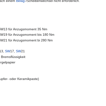
 nach einem
Belag-
/Scheibenwechsel nicht erforderlich.
 SW13 für Anzugsmoment 35 Nm
 SW19 für Anzugsmoment bis 180 Nm
 SW21 für Anzugsmoment bi 280 Nm
13,
SW
17,
SW
21
 Bremsflüssigkeit
rgelpapier
Kupfer- oder Keramikpaste)