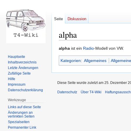
Seite
Diskussion
alpha
Zur
Zur
alpha
ist ein
Radio
-Modell von VW.
Navigation
Suche
Hauptseite
Kategorien
:
Allgemeines
Allgemeine
springen
springen
Inhaltsverzeichnis
Letzte Änderungen
Zufällige Seite
Hilfe
Diese Seite wurde zuletzt am 25. Dezember 2
Impressum
Datenschutzerklärung
Datenschutz
Über T4-Wiki
Haftungsaussch
Werkzeuge
Links auf diese Seite
Änderungen an
verlinkten Seiten
Spezialseiten
Permanenter Link