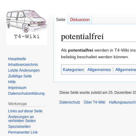
Seite
Diskussion
potentialfrei
Zur
Zur
Als
potentialfrei
werden in T4-Wiki ins
Navigation
Suche
beliebig beschaltet werden können.
Hauptseite
springen
springen
Inhaltsverzeichnis
Kategorien
:
Allgemeines
Allgemeine
Letzte Änderungen
Zufällige Seite
Hilfe
Impressum
Diese Seite wurde zuletzt am 25. Dezember 2
Datenschutzerklärung
Datenschutz
Über T4-Wiki
Haftungsaussch
Werkzeuge
Links auf diese Seite
Änderungen an
verlinkten Seiten
Spezialseiten
Permanenter Link