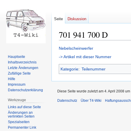
Seite
Diskussion
701 941 700 D
Zur
Zur
Nebelscheinwerfer
Navigation
Suche
-> Artikel mit dieser Nummer
Hauptseite
springen
springen
Inhaltsverzeichnis
Letzte Änderungen
Kategorie
:
Teilenummer
Zufällige Seite
Hilfe
Impressum
Datenschutzerklärung
Diese Seite wurde zuletzt am 4. April 2008 um 
Werkzeuge
Datenschutz
Über T4-Wiki
Haftungsaussch
Links auf diese Seite
Änderungen an
verlinkten Seiten
Spezialseiten
Permanenter Link