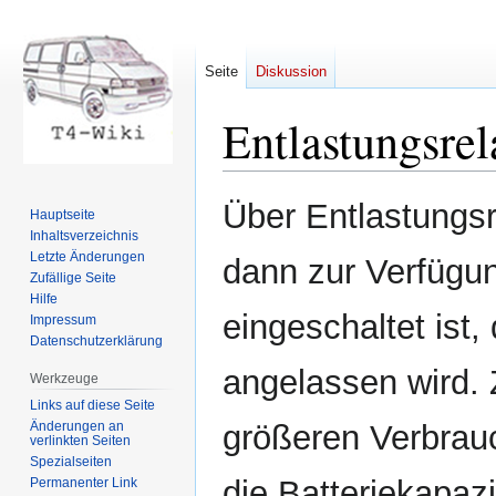
Seite
Diskussion
Entlastungsrel
Zur
Zur
Über Entlastungsr
Hauptseite
Navigation
Suche
Inhaltsverzeichnis
springen
springen
Letzte Änderungen
dann zur Verfügun
Zufällige Seite
Hilfe
eingeschaltet ist,
Impressum
Datenschutzerklärung
angelassen wird. 
Werkzeuge
Links auf diese Seite
Änderungen an
größeren Verbrau
verlinkten Seiten
Spezialseiten
die Batteriekapaz
Permanenter Link