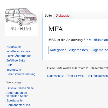
Seite
Diskussion
MFA
Zur
Zur
MFA
ist die Abkürzung für
Multifunktio
Navigation
Suche
Hauptseite
Kategorien
:
Allgemeines
Allgemeine
springen
springen
Inhaltsverzeichnis
Letzte Änderungen
Zufällige Seite
Hilfe
Diese Seite wurde zuletzt am 25. Dezember 2
Impressum
Datenschutzerklärung
Datenschutz
Über T4-Wiki
Haftungsaussch
Werkzeuge
Links auf diese Seite
Änderungen an
verlinkten Seiten
Spezialseiten
Permanenter Link