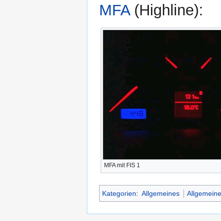
MFA
(Highline):
MFA mit FIS 1
Kategorien
:
Allgemeines
Allgemeine