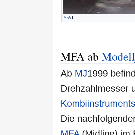
MFA
1
MFA ab
Modell
Ab
MJ
1999 befind
Drehzahlmesser 
Kombiinstrument
Die nachfolgenden
MFA
(Midline) im 