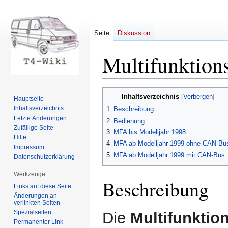
Seite
Diskussion
Multifunktion
Zur
Zur
Inhaltsverzeichnis
Hauptseite
Navigation
Suche
Inhaltsverzeichnis
1
Beschreibung
springen
springen
Letzte Änderungen
2
Bedienung
Zufällige Seite
3
MFA bis Modelljahr 1998
Hilfe
4
MFA ab Modelljahr 1999 ohne CAN-Bu
Impressum
5
MFA ab Modelljahr 1999 mit CAN-Bus
Datenschutzerklärung
Werkzeuge
Beschreibung
Links auf diese Seite
Änderungen an
verlinkten Seiten
Spezialseiten
Die
Multifunktio
Permanenter Link