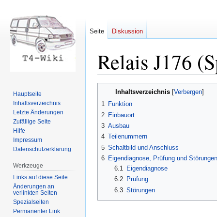
Seite
Diskussion
Relais J176 (
Zur
Zur
Inhaltsverzeichnis
Hauptseite
Navigation
Suche
Inhaltsverzeichnis
1
Funktion
springen
springen
Letzte Änderungen
2
Einbauort
Zufällige Seite
3
Ausbau
Hilfe
4
Teilenummern
Impressum
5
Schaltbild und Anschluss
Datenschutzerklärung
6
Eigendiagnose, Prüfung und Störunge
Werkzeuge
6.1
Eigendiagnose
Links auf diese Seite
6.2
Prüfung
Änderungen an
6.3
Störungen
verlinkten Seiten
Spezialseiten
Permanenter Link