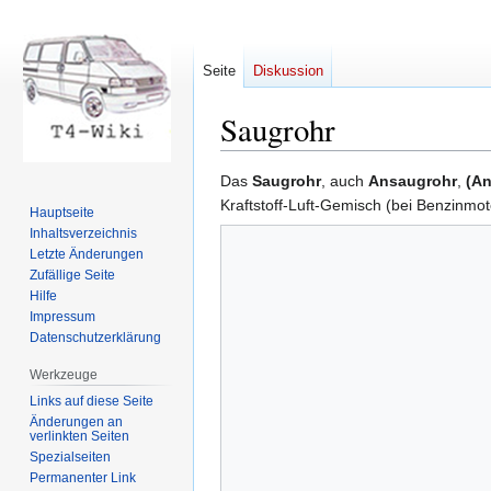
Seite
Diskussion
Saugrohr
Zur
Zur
Das
Saugrohr
, auch
Ansaugrohr
,
(An
Navigation
Suche
Kraftstoff-Luft-Gemisch (bei Benzinmot
Hauptseite
springen
springen
Inhaltsverzeichnis
Letzte Änderungen
Zufällige Seite
Hilfe
Impressum
Datenschutzerklärung
Werkzeuge
Links auf diese Seite
Änderungen an
verlinkten Seiten
Spezialseiten
Permanenter Link