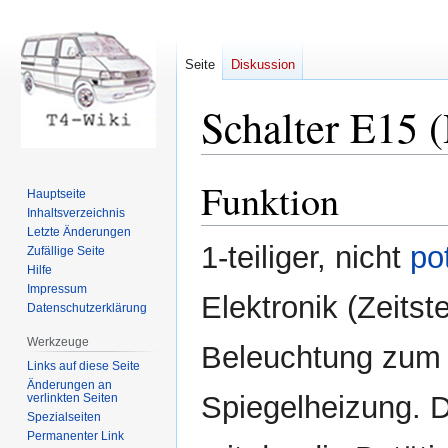
Seite
Diskussion
Schalter E15 
Funktion
Zur
Zur
Hauptseite
Navigation
Suche
Inhaltsverzeichnis
springen
springen
Letzte Änderungen
1-teiliger, nicht
pot
Zufällige Seite
Hilfe
Impressum
Elektronik (Zeits
Datenschutzerklärung
Werkzeuge
Beleuchtung zum 
Links auf diese Seite
Änderungen an
Spiegelheizung. D
verlinkten Seiten
Spezialseiten
Permanenter Link