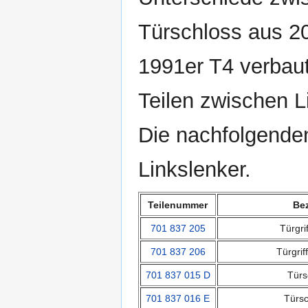
Türschloss aus 2
1991er T4 verbaut
Teilen zwischen L
Die nachfolgend
Linkslenker.
Teilenummer
Be
701 837 205
Türgri
701 837 206
Türgrif
701 837 015 D
Türs
701 837 016 E
Türsc