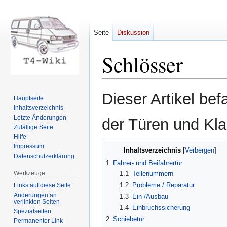
Seite
Diskussion
Schlösser
Zur
Zur
Dieser Artikel be
Hauptseite
Navigation
Suche
Inhaltsverzeichnis
springen
springen
Letzte Änderungen
der Türen und Kl
Zufällige Seite
Hilfe
Impressum
Inhaltsverzeichnis
Datenschutzerklärung
1
Fahrer- und Beifahrertür
Werkzeuge
1.1
Teilenummern
1.2
Probleme / Reparatur
Links auf diese Seite
Änderungen an
1.3
Ein-/Ausbau
verlinkten Seiten
1.4
Einbruchssicherung
Spezialseiten
2
Schiebetür
Permanenter Link