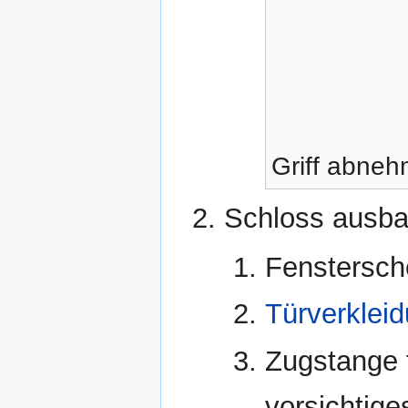
Griff abne
Schloss ausba
Fenstersch
Türverklei
Zugstange f
vorsichtige