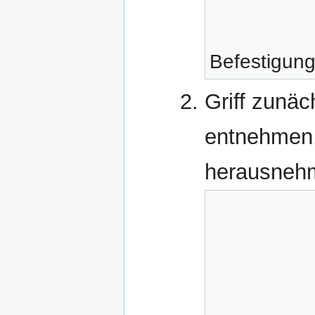
Befestigun
Griff zunäc
entnehmen,
herausneh