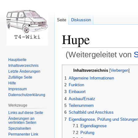
Seite
Diskussion
Hupe
(Weitergeleitet von
S
Hauptseite
Inhaltsverzeichnis
Zur
Zur
Inhaltsverzeichnis
Letzte Änderungen
Navigation
Suche
Zufällige Seite
1
Allgemeine Informationen
springen
springen
Hilfe
2
Funktion
Impressum
3
Einbauort
Datenschutzerklärung
4
Ausbau/Ersatz
Werkzeuge
5
Teilenummern
6
Schaltbild und Anschluss
Links auf diese Seite
Änderungen an
7
Eigendiagnose, Prüfung und Störunge
verlinkten Seiten
7.1
Eigendiagnose
Spezialseiten
7.2
Prüfung
Permanenter Link