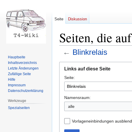
Seite
Diskussion
Seiten, die au
←
Blinkrelais
Hauptseite
Inhaltsverzeichnis
Zur
Zur
Links auf diese Seite
Letzte Änderungen
Navigation
Suche
Zufällige Seite
Seite:
springen
springen
Hilfe
Impressum
Datenschutzerklärung
Namensraum:
Werkzeuge
Spezialseiten
Vorlageneinbindungen ausblen