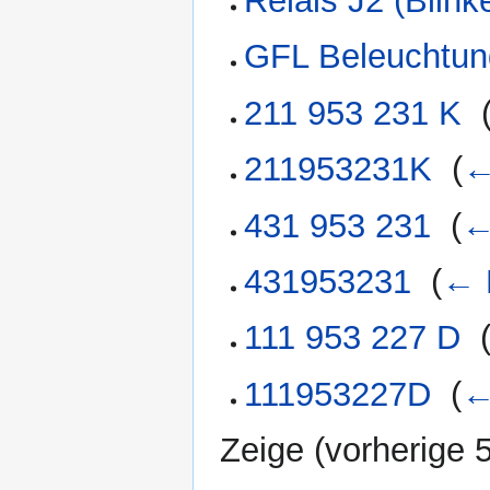
Relais J2 (Blink
GFL Beleuchtun
211 953 231 K
‎
211953231K
‎
(
←
431 953 231
‎
(
←
431953231
‎
(
← 
111 953 227 D
‎
111953227D
‎
(
←
Zeige (
vorherige 