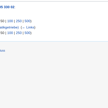
05 330 02
:
|
50
|
100
|
250
|
500
)
atikgetriebe)
‎
(
← Links
)
|
50
|
100
|
250
|
500
)
luss