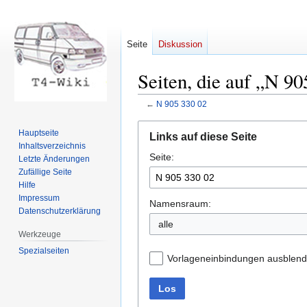
Seite
Diskussion
Seiten, die auf „N 90
←
N 905 330 02
Zur
Zur
Hauptseite
Links auf diese Seite
Navigation
Suche
Inhaltsverzeichnis
Seite:
springen
springen
Letzte Änderungen
Zufällige Seite
Hilfe
Impressum
Namensraum:
Datenschutzerklärung
Werkzeuge
Spezialseiten
Vorlageneinbindungen ausblen
Los