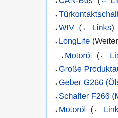
CAN-Bus
‎
(
← Li
Türkontaktschal
WIV
‎
(
← Links
)
LongLife
(Weiter
Motoröl
‎
(
← Li
Große Produkta
Geber G266 (Öls
Schalter F266 (
Motoröl
‎
(
← Lin