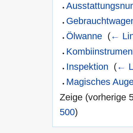
Ausstattungsn
Gebrauchtwagen
Ölwanne
‎
(
← Li
Kombiinstrumen
Inspektion
‎
(
← L
Magisches Aug
Zeige (
vorherige 
500
)