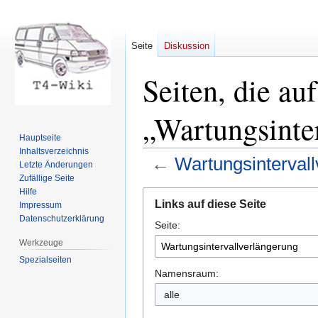
Seite
Diskussion
Seiten, die auf
„Wartungsinte
Hauptseite
Inhaltsverzeichnis
←
Wartungsinterval
Letzte Änderungen
Zufällige Seite
Hilfe
Zur
Zur
Links auf diese Seite
Impressum
Navigation
Suche
Datenschutzerklärung
Seite:
springen
springen
Werkzeuge
Spezialseiten
Namensraum: