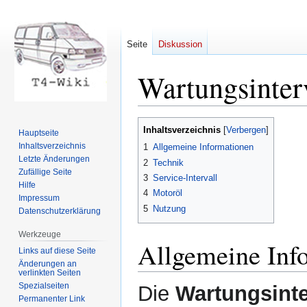
Seite
Diskussion
Wartungsinter
Zur
Zur
Inhaltsverzeichnis
Hauptseite
Navigation
Suche
Inhaltsverzeichnis
1
Allgemeine Informationen
springen
springen
Letzte Änderungen
2
Technik
Zufällige Seite
3
Service-Intervall
Hilfe
4
Motoröl
Impressum
5
Nutzung
Datenschutzerklärung
Werkzeuge
Allgemeine Inf
Links auf diese Seite
Änderungen an
verlinkten Seiten
Spezialseiten
Die
Wartungsinte
Permanenter Link