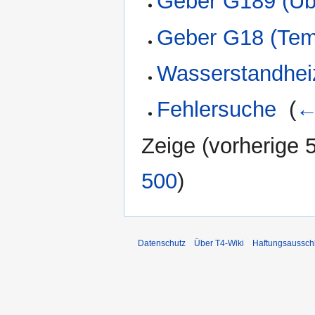
Geber G189 (Übe
Geber G18 (Temp
Wasserstandhei
Fehlersuche
‎
(
←
Zeige (
vorherige 
500
)
Datenschutz
Über T4-Wiki
Haftungsaussch