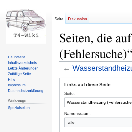
Seite
Diskussion
Seiten, die au
(Fehlersuche)“
Hauptseite
Inhaltsverzeichnis
←
Wasserstandheizu
Letzte Änderungen
Zufällige Seite
Hilfe
Zur
Zur
Links auf diese Seite
Impressum
Navigation
Suche
Datenschutzerklärung
Seite:
springen
springen
Werkzeuge
Spezialseiten
Namensraum: