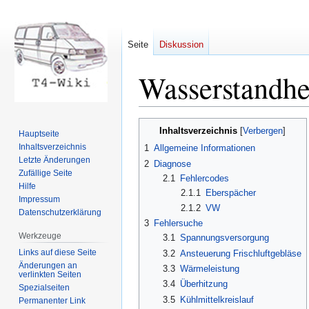
Seite
Diskussion
Wasserstandhe
Zur
Zur
Inhaltsverzeichnis
Hauptseite
Navigation
Suche
Inhaltsverzeichnis
1
Allgemeine Informationen
springen
springen
Letzte Änderungen
2
Diagnose
Zufällige Seite
2.1
Fehlercodes
Hilfe
2.1.1
Eberspächer
Impressum
2.1.2
VW
Datenschutzerklärung
3
Fehlersuche
Werkzeuge
3.1
Spannungsversorgung
Links auf diese Seite
3.2
Ansteuerung Frischluftgebläse
Änderungen an
3.3
Wärmeleistung
verlinkten Seiten
3.4
Überhitzung
Spezialseiten
3.5
Kühlmittelkreislauf
Permanenter Link