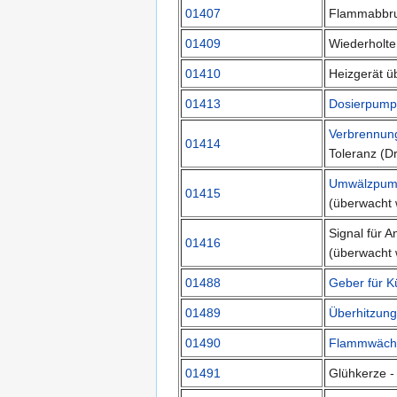
01407
Flammabbr
01409
Wiederholt
01410
Heizgerät üb
01413
Dosierpum
Verbrennung
01414
Toleranz (D
Umwälzpum
01415
(überwacht 
Signal für 
01416
(überwacht 
01488
Geber für K
01489
Überhitzung
01490
Flammwäch
01491
Glühkerze -