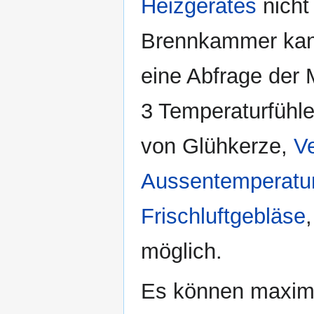
Heizgerätes
nicht 
Brennkammer kann 
eine Abfrage der
3 Temperaturfühle
von Glühkerze,
V
Aussentemperatur
Frischluftgebläse
möglich.
Es können maximal