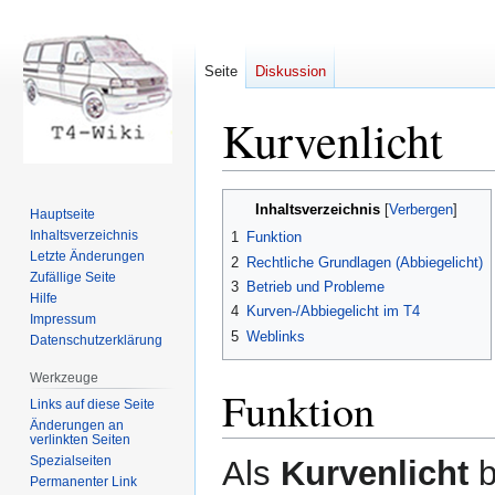
Seite
Diskussion
Kurvenlicht
Zur
Zur
Inhaltsverzeichnis
Hauptseite
Navigation
Suche
Inhaltsverzeichnis
1
Funktion
springen
springen
Letzte Änderungen
2
Rechtliche Grundlagen (Abbiegelicht)
Zufällige Seite
3
Betrieb und Probleme
Hilfe
4
Kurven-/Abbiegelicht im T4
Impressum
5
Weblinks
Datenschutzerklärung
Werkzeuge
Funktion
Links auf diese Seite
Änderungen an
verlinkten Seiten
Spezialseiten
Als
Kurvenlicht
b
Permanenter Link