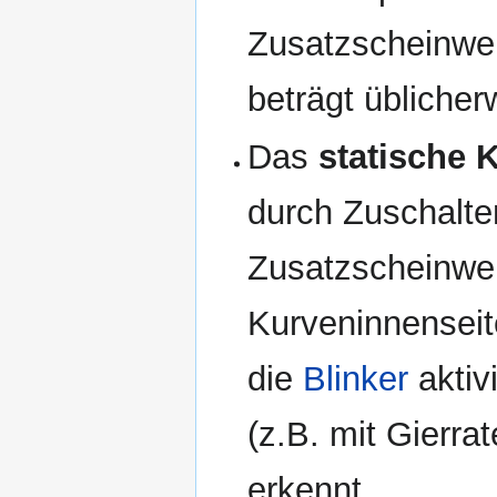
Zusatzscheinwer
beträgt üblicher
Das
statische 
durch Zuschalte
Zusatzscheinwer
Kurveninnenseite
die
Blinker
aktiv
(z.B. mit Gierra
erkennt.