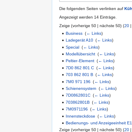
Die folgenden Seiten verlinken auf
Küh
Angezeigt werden 14 Einträge.
Zeige (
vorherige 50
|
nächste 50
) (
20
Business
‎
(
← Links
)
Ladegerät A10
‎
(
← Links
)
Special
‎
(
← Links
)
Modellübersicht
‎
(
← Links
)
Peltier-Element
‎
(
← Links
)
7D0 862 801 C
‎
(
← Links
)
703 862 801 B
‎
(
← Links
)
7M0 971 196
‎
(
← Links
)
Schienensystem
‎
(
← Links
)
7D0862801C
‎
(
← Links
)
703862801B
‎
(
← Links
)
7M0971196
‎
(
← Links
)
Innensteckdose
‎
(
← Links
)
Bedienungs- und Anzeigeeinheit E
Zeige (
vorherige 50
|
nächste 50
) (
20