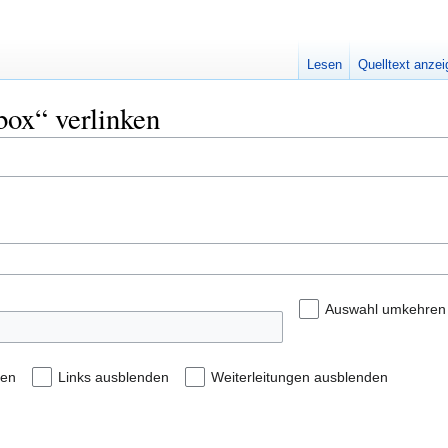
Lesen
Quelltext anze
box“ verlinken
Auswahl umkehren
den
Links ausblenden
Weiterleitungen ausblenden