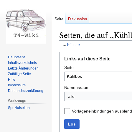
Seite
Diskussion
Seiten, die auf „Kühl
←
Kühlbox
Zur
Zur
Hauptseite
Links auf diese Seite
Navigation
Suche
Inhaltsverzeichnis
Seite:
springen
springen
Letzte Änderungen
Zufällige Seite
Hilfe
Impressum
Namensraum:
Datenschutzerklärung
Werkzeuge
Spezialseiten
Vorlageneinbindungen ausblen
Los