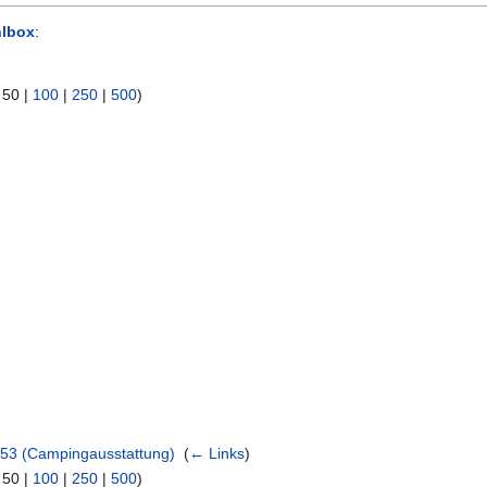
lbox
:
|
50
|
100
|
250
|
500
)
153 (Campingausstattung)
‎
(
← Links
)
|
50
|
100
|
250
|
500
)