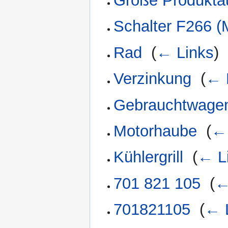
Große Produkta
Schalter F266 (
Rad
‎
(
← Links
)
Verzinkung
‎
(
← 
Gebrauchtwagen
Motorhaube
‎
(
← 
Kühlergrill
‎
(
← L
701 821 105
‎
(
←
701821105
‎
(
← 