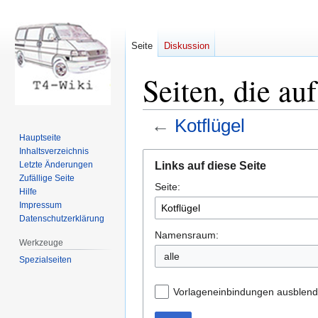
Seite
Diskussion
Seiten, die au
←
Kotflügel
Hauptseite
Inhaltsverzeichnis
Zur
Zur
Links auf diese Seite
Letzte Änderungen
Navigation
Suche
Zufällige Seite
Seite:
springen
springen
Hilfe
Impressum
Datenschutzerklärung
Namensraum:
Werkzeuge
Spezialseiten
Vorlageneinbindungen ausblen