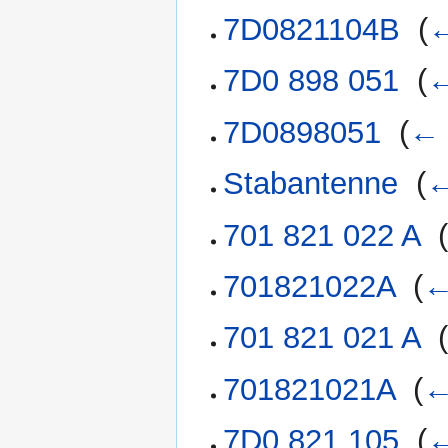
7D0821104B
‎
(
←
7D0 898 051
‎
(
←
7D0898051
‎
(
← 
Stabantenne
‎
(
←
701 821 022 A
‎
701821022A
‎
(
←
701 821 021 A
‎
701821021A
‎
(
←
7D0 821 105
‎
(
←