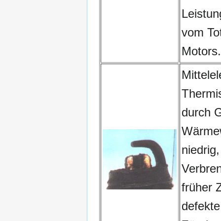
Leistun
vom Tot
Motors.
Mittele
Thermi
durch 
Wärmew
niedrig
Verbre
früher 
defekte