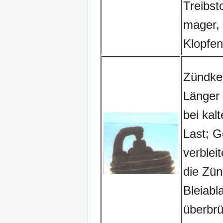
Treibst
mager, 
Klopfen
Zündker
Länger 
bei kal
Last; G
verblei
die Zün
Bleiabl
überbrü