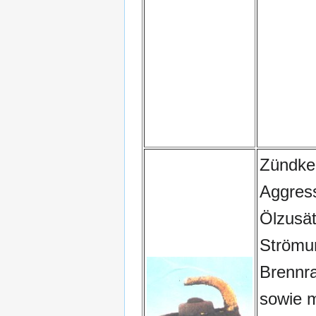
Zündker
Aggress
Ölzusät
Strömun
Brennr
sowie 