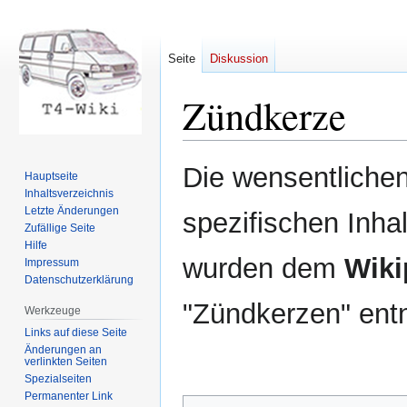
Seite
Diskussion
Zündkerze
Zur
Zur
Die wensentlichen
Hauptseite
Navigation
Suche
Inhaltsverzeichnis
springen
springen
Letzte Änderungen
spezifischen Inhal
Zufällige Seite
Hilfe
wurden dem
Wiki
Impressum
Datenschutzerklärung
"Zündkerzen" en
Werkzeuge
Links auf diese Seite
Änderungen an
verlinkten Seiten
Spezialseiten
Permanenter Link