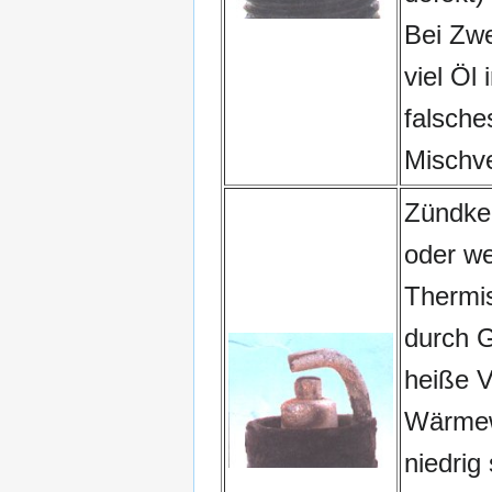
Bei Zwe
viel Öl 
falsche
Mischve
Zündke
oder we
Thermi
durch 
heiße 
Wärmew
niedrig