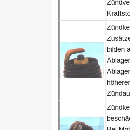
Zündver
Kraftsto
Zündker
Zusätze
bilden 
Ablage
Ablager
höherer
Zündau
Zündke
beschäd
Bei Mo