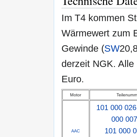
Technische Dat
Im T4 kommen Sta
Wärmewert zum Ei
Gewinde (
SW
20,8
derzeit NGK. All
Euro.
Motor
Teilenum
101 000 026
000 00
101 000 
AAC