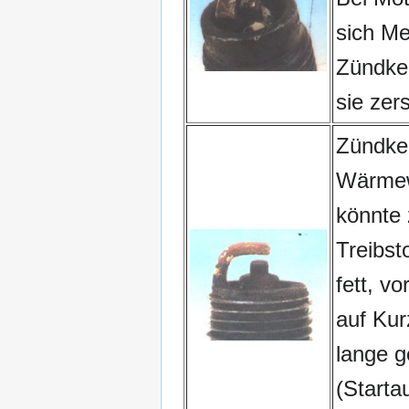
sich Me
Zündke
sie zer
Zündker
Wärmew
könnte 
Treibst
fett, v
auf Kur
lange 
(Startau