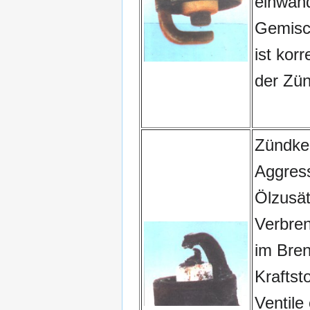
einwand
Gemisc
ist kor
der Zün
Zündke
Aggress
Ölzusät
Verbre
im Bre
Kraftsto
Ventile