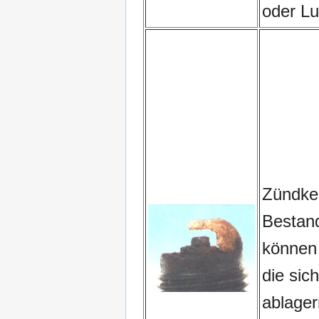
oder Lu
Zündker
Bestand
können 
die sic
ablager