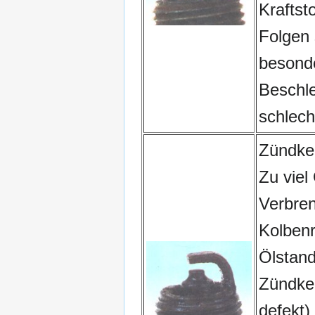
Kraftsto
Folgen 
besond
Beschl
schlech
Zündker
Zu viel
Verbre
Kolbenr
Ölstand
Zündker
defekt)