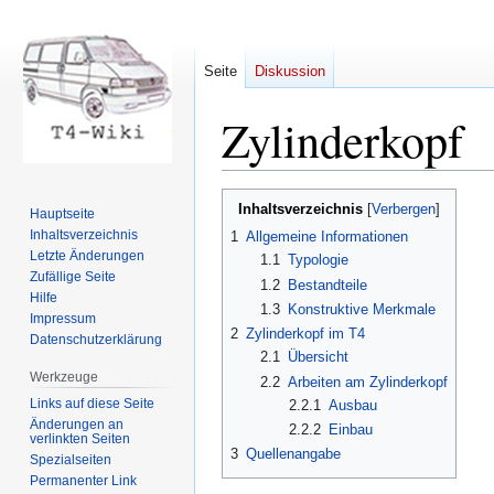
Seite
Diskussion
Zylinderkopf
Zur
Zur
Inhaltsverzeichnis
Hauptseite
Navigation
Suche
Inhaltsverzeichnis
1
Allgemeine Informationen
springen
springen
Letzte Änderungen
1.1
Typologie
Zufällige Seite
1.2
Bestandteile
Hilfe
1.3
Konstruktive Merkmale
Impressum
2
Zylinderkopf im T4
Datenschutzerklärung
2.1
Übersicht
Werkzeuge
2.2
Arbeiten am Zylinderkopf
Links auf diese Seite
2.2.1
Ausbau
Änderungen an
2.2.2
Einbau
verlinkten Seiten
3
Quellenangabe
Spezialseiten
Permanenter Link