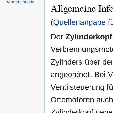
Seiten­informationen
Allgemeine Inf
(
Quellenangabe f
Der
Zylinderkopf
Verbrennungsmoto
Zylinders über d
angeordnet. Bei V
Ventilsteuerung f
Ottomotoren auch
Zylinderkopf neb