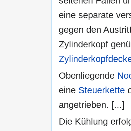
seltenen Fällen u
eine separate ver
gegen den Austrit
Zylinderkopf genü
Zylinderkopfdecke
Obenliegende
No
eine
Steuerkette
o
angetrieben. [...]
Die Kühlung erfol