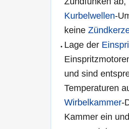
Zündfunken ab, 
Kurbelwellen
-Um
keine
Zündkerz
Lage der
Einspr
Einspritzmotoren
und sind entsp
Temperaturen a
Wirbelkammer
-
Kammer ein und 