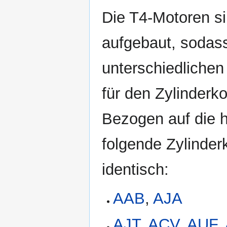
Die T4-Motoren s
aufgebaut, sodass 
unterschiedlichen
für den Zylinderko
Bezogen auf die h
folgende Zylinder
identisch:
AAB
,
AJA
AJT
,
ACV
,
AUF
,