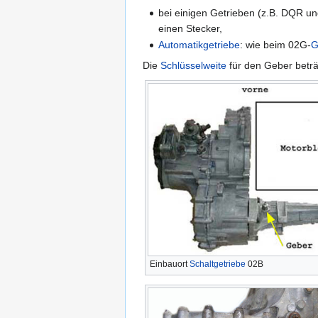
bei einigen Getrieben (z.B. DQR un
einen Stecker,
Automatikgetriebe
: wie beim 02G-
G
Die
Schlüsselweite
für den Geber beträg
Einbauort
Schaltgetriebe
02B