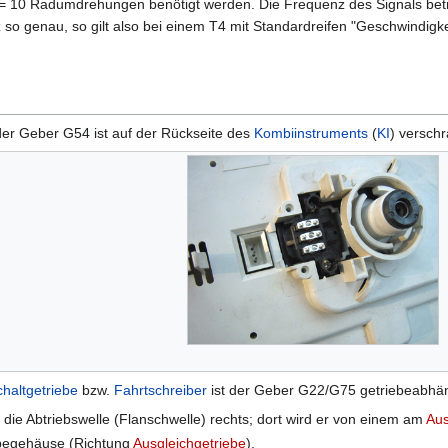
 = 10 Radumdrehungen benötigt werden. Die Frequenz des Signals beträ
so genau, so gilt also bei einem T4 mit Standardreifen "Geschwindigkei
der Geber G54 ist auf der Rückseite des
Kombiinstruments
(
KI
) versch
haltgetriebe
bzw.
Fahrtschreiber
ist der Geber G22/G75 getriebeabhäng
 die Abtriebswelle (Flanschwelle) rechts; dort wird er von einem am
Aus
iebegehäuse (Richtung
Ausgleichgetriebe
),