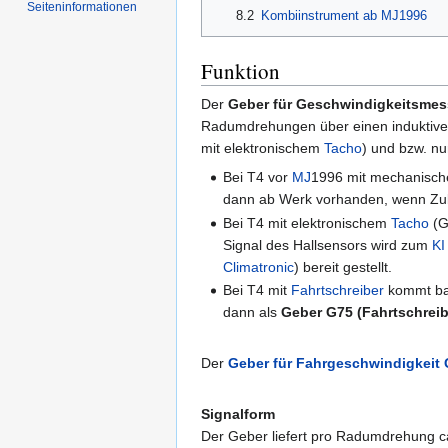
Seiten­informationen
8.2
Kombiinstrument ab MJ1996
Funktion
Der
Geber für Geschwindigkeitsmes
Radumdrehungen über einen induktiven
mit elektronischem
Tacho
) und bzw. n
Bei T4 vor
MJ
1996 mit mechanisc
dann ab Werk vorhanden, wenn Zube
Bei T4 mit elektronischem
Tacho
(G
Signal des Hallsensors wird zum
KI
Climatronic
) bereit gestellt.
Bei T4 mit
Fahrtschreiber
kommt ba
dann als
Geber G75 (Fahrtschreib
Der
Geber für Fahrgeschwindigkeit
Signalform
Der Geber liefert pro Radumdrehung ca