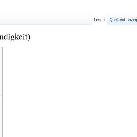
Lesen
Quelltext anze
digkeit)
n