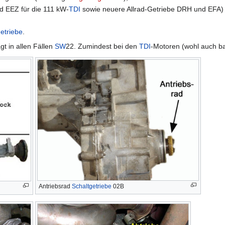
d EEZ für die 111 kW-
TDI
sowie neuere Allrad-Getriebe DRH und EFA) i
etriebe
.
t in allen Fällen
SW
22. Zumindest bei den
TDI
-Motoren (wohl auch b
Antriebsrad
Schaltgetriebe
02B