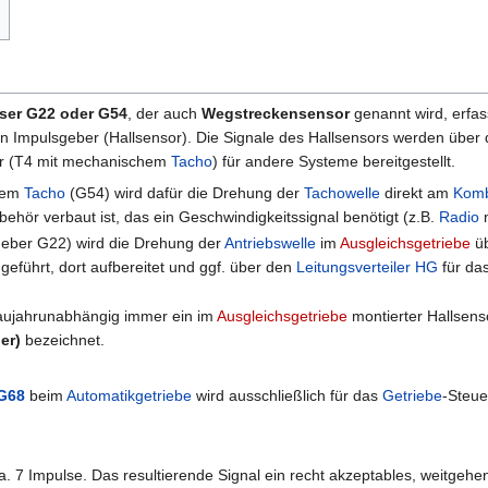
ser G22 oder G54
, der auch
Wegstreckensensor
genannt wird, erfass
 Impulsgeber (Hallsensor). Die Signale des Hallsensors werden über 
ur (T4 mit mechanischem
Tacho
) für andere Systeme bereitgestellt.
hem
Tacho
(G54) wird dafür die Drehung der
Tachowelle
direkt am
Komb
hör verbaut ist, das ein Geschwindigkeitssignal benötigt (z.B.
Radio
eber G22) wird die Drehung der
Antriebswelle
im
Ausgleichsgetriebe
üb
geführt, dort aufbereitet und ggf. über den
Leitungsverteiler
HG
für da
ujahrunabhängig immer ein im
Ausgleichsgetriebe
montierter Hallsens
er)
bezeichnet.
 G68
beim
Automatikgetriebe
wird ausschließlich für das
Getriebe
-Steue
. 7 Impulse. Das resultierende Signal ein recht akzeptables, weitgeh