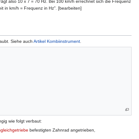
gt also 10 x 7 = 70 Hz. Bei 100 km/h errechnet sich die Frequenz
t in km/h = Frequenz in Hz". [bearbeiten]
raubt. Siehe auch
Artikel Kombiinstrument
.
ig wie folgt verbaut:
gleichgetriebe
befestigten Zahnrad angetrieben,