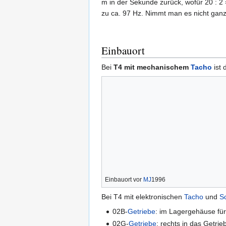
m in der Sekunde zurück, wofür 20 : 2
zu ca. 97 Hz. Nimmt man es nicht ganz 
Einbauort
Bei
T4 mit mechanischem
Tacho
ist 
Einbauort vor
MJ
1996
Bei T4 mit elektronischen
Tacho
und
Sc
02B-
Getriebe
: im Lagergehäuse für
02G-
Getriebe
: rechts in das Getr