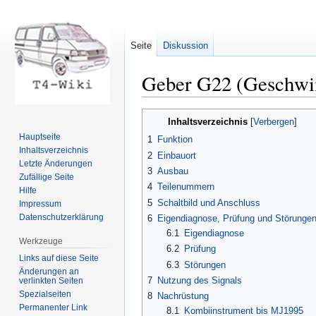
Seite
Diskussion
Geber G22 (Geschwin
Zur
Zur
Inhaltsverzeichnis
Navigation
Suche
Hauptseite
1
Funktion
springen
springen
Inhaltsverzeichnis
2
Einbauort
Letzte Änderungen
3
Ausbau
Zufällige Seite
4
Teilenummern
Hilfe
5
Schaltbild und Anschluss
Impressum
Datenschutzerklärung
6
Eigendiagnose, Prüfung und Störunge
6.1
Eigendiagnose
Werkzeuge
6.2
Prüfung
Links auf diese Seite
6.3
Störungen
Änderungen an
7
Nutzung des Signals
verlinkten Seiten
Spezialseiten
8
Nachrüstung
Permanenter Link
8.1
Kombiinstrument bis MJ1995