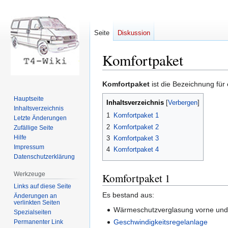
Seite
Diskussion
Komfortpaket
Zur
Zur
Komfortpaket
ist die Bezeichnung fü
Navigation
Suche
Hauptseite
Inhaltsverzeichnis
springen
springen
Inhaltsverzeichnis
1
Komfortpaket 1
Letzte Änderungen
2
Komfortpaket 2
Zufällige Seite
Hilfe
3
Komfortpaket 3
Impressum
4
Komfortpaket 4
Datenschutzerklärung
Werkzeuge
Komfortpaket 1
Links auf diese Seite
Es bestand aus:
Änderungen an
verlinkten Seiten
Wärmeschutzverglasung vorne und
Spezialseiten
Geschwindigkeitsregelanlage
Permanenter Link