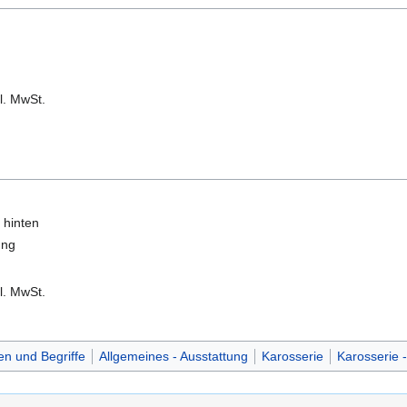
l. MwSt.
 hinten
ung
l. MwSt.
n und Begriffe
Allgemeines - Ausstattung
Karosserie
Karosserie 