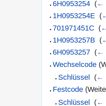
6H0953254
‎
(
← 
1H0953254E
‎
(
←
701971451C
‎
(
←
1H0953257B
‎
(
←
6H0953257
‎
(
← 
Wechselcode
(W
Schlüssel
‎
(
← 
Festcode
(Weiter
Schlüssel
‎
(
← 