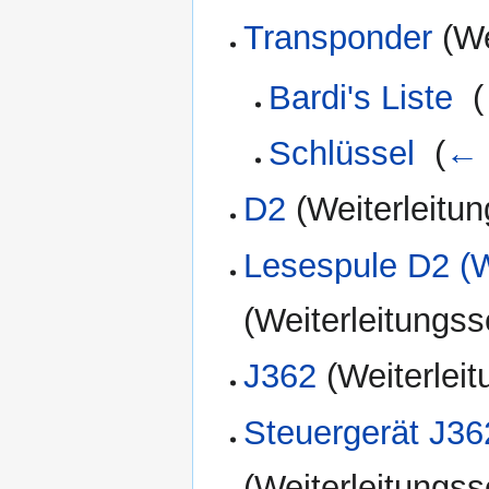
Transponder
(We
Bardi's Liste
‎
(
Schlüssel
‎
(
← 
D2
(Weiterleitun
Lesespule D2 (
(Weiterleitungsse
J362
(Weiterleit
Steuergerät J36
(Weiterleitungsse