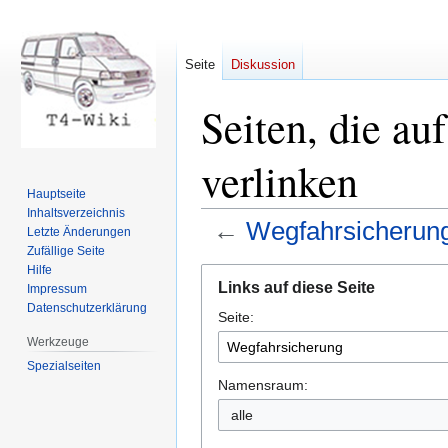
Seite
Diskussion
Seiten, die au
verlinken
Hauptseite
Inhaltsverzeichnis
←
Wegfahrsicherun
Letzte Änderungen
Zufällige Seite
Hilfe
Zur
Zur
Links auf diese Seite
Impressum
Navigation
Suche
Datenschutzerklärung
Seite:
springen
springen
Werkzeuge
Spezialseiten
Namensraum: