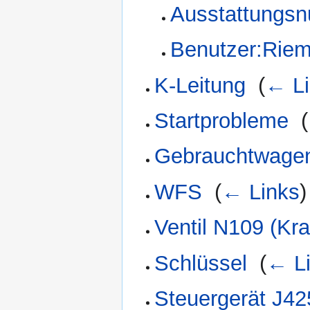
Ausstattungs
Benutzer:Rie
K-Leitung
‎
(
← Li
Startprobleme
‎
(
Gebrauchtwagen
WFS
‎
(
← Links
)
Ventil N109 (Kra
Schlüssel
‎
(
← L
Steuergerät J42