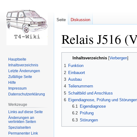
Seite
Diskussion
Relais J516 (V
Zur
Zur
Inhaltsverzeichnis
Hauptseite
Navigation
Suche
Inhaltsverzeichnis
1
Funktion
springen
springen
Letzte Änderungen
2
Einbauort
Zufällige Seite
3
Ausbau
Hilfe
4
Teilenummern
Impressum
5
Schaltbild und Anschluss
Datenschutzerklärung
6
Eigendiagnose, Prüfung und Störunge
Werkzeuge
6.1
Eigendiagnose
Links auf diese Seite
6.2
Prüfung
Änderungen an
6.3
Störungen
verlinkten Seiten
Spezialseiten
Permanenter Link