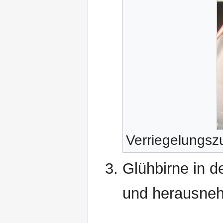
Verriegelungs
Glühbirne in d
und herausne