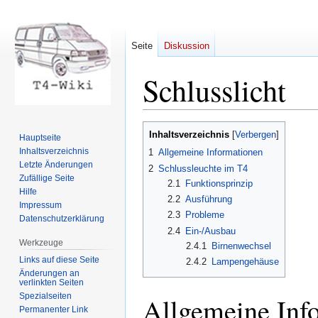
Seite
Diskussion
Schlusslicht
Zur
Zur
Inhaltsverzeichnis
Hauptseite
Navigation
Suche
Inhaltsverzeichnis
1
Allgemeine Informationen
springen
springen
Letzte Änderungen
2
Schlussleuchte im T4
Zufällige Seite
2.1
Funktionsprinzip
Hilfe
2.2
Ausführung
Impressum
2.3
Probleme
Datenschutzerklärung
2.4
Ein-/Ausbau
Werkzeuge
2.4.1
Birnenwechsel
Links auf diese Seite
2.4.2
Lampengehäuse
Änderungen an
verlinkten Seiten
Spezialseiten
Allgemeine Inf
Permanenter Link