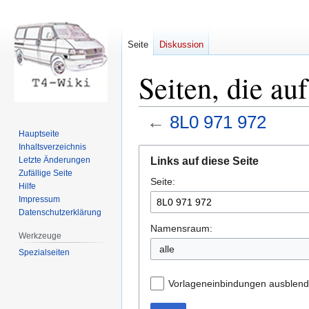
Seite
Diskussion
Seiten, die au
←
8L0 971 972
Hauptseite
Inhaltsverzeichnis
Zur
Zur
Links auf diese Seite
Letzte Änderungen
Navigation
Suche
Zufällige Seite
Seite:
springen
springen
Hilfe
Impressum
Datenschutzerklärung
Namensraum:
Werkzeuge
Spezialseiten
Vorlageneinbindungen ausblen