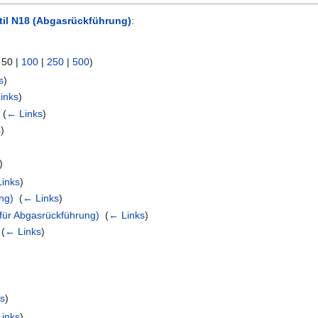
til N18 (Abgasrückführung)
:
|
50
|
100
|
250
|
500
)
s
)
inks
)
‎
(
← Links
)
s
)
)
inks
)
ng)
‎
(
← Links
)
für Abgasrückführung)
‎
(
← Links
)
‎
(
← Links
)
ks
)
inks
)