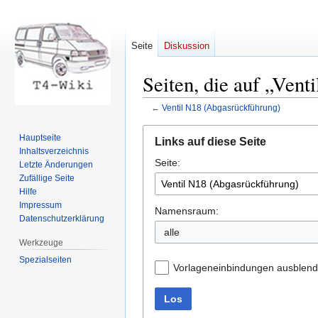
Seite
Diskussion
Seiten, die auf „Ven
←
Ventil N18 (Abgasrückführung)
Zur
Zur
Hauptseite
Links auf diese Seite
Navigation
Suche
Inhaltsverzeichnis
Seite:
springen
springen
Letzte Änderungen
Zufällige Seite
Hilfe
Impressum
Namensraum:
Datenschutzerklärung
Werkzeuge
Spezialseiten
Vorlageneinbindungen ausblen
Los