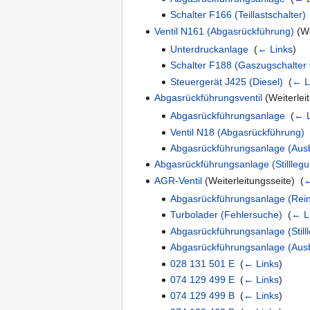
Schalter F166 (Teillastschalter)
Ventil N161 (Abgasrückführung)
(We
Unterdruckanlage
‎
(
← Links
)
Schalter F188 (Gaszugschalter 
Steuergerät J425 (Diesel)
‎
(
← L
Abgasrückführungsventil
(Weiterleit
Abgasrückführungsanlage
‎
(
← L
Ventil N18 (Abgasrückführung)
‎
Abgasrückführungsanlage (Aus
Abgasrückführungsanlage (Stillleg
AGR-Ventil
(Weiterleitungsseite) ‎
(
←
Abgasrückführungsanlage (Rein
Turbolader (Fehlersuche)
‎
(
← L
Abgasrückführungsanlage (Still
Abgasrückführungsanlage (Aus
028 131 501 E
‎
(
← Links
)
074 129 499 E
‎
(
← Links
)
074 129 499 B
‎
(
← Links
)