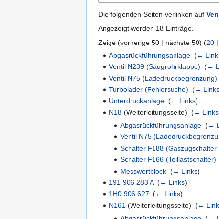
Die folgenden Seiten verlinken auf
Ven
Angezeigt werden 18 Einträge.
Zeige (
vorherige 50
|
nächste 50
) (
20
Abgasrückführungsanlage
‎
(
← Link
Ventil N239 (Saugrohrklappe)
‎
(
← L
Ventil N75 (Ladedruckbegrenzung)
Turbolader (Fehlersuche)
‎
(
← Link
Unterdruckanlage
‎
(
← Links
)
N18
(Weiterleitungsseite) ‎
(
← Links
Abgasrückführungsanlage
‎
(
← L
Ventil N75 (Ladedruckbegrenzu
Schalter F188 (Gaszugschalter 
Schalter F166 (Teillastschalter)
Messwertblock
‎
(
← Links
)
191 906 283 A
‎
(
← Links
)
1H0 906 627
‎
(
← Links
)
N161
(Weiterleitungsseite) ‎
(
← Lin
Abgasrückführungsanlage
‎
(
← L