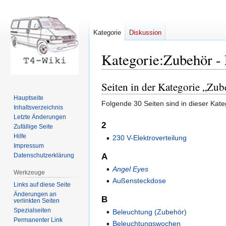
Kategorie
Diskussion
Kategorie
:
Zubehör - 
Seiten in der Kategorie „Zub
Zur
Zur
Navigation
Suche
Hauptseite
Folgende 30 Seiten sind in dieser Kate
springen
springen
Inhaltsverzeichnis
Letzte Änderungen
2
Zufällige Seite
Hilfe
230 V-Elektroverteilung
Impressum
Datenschutzerklärung
A
Angel Eyes
Werkzeuge
Außensteckdose
Links auf diese Seite
Änderungen an
B
verlinkten Seiten
Spezialseiten
Beleuchtung (Zubehör)
Permanenter Link
Beleuchtungswochen