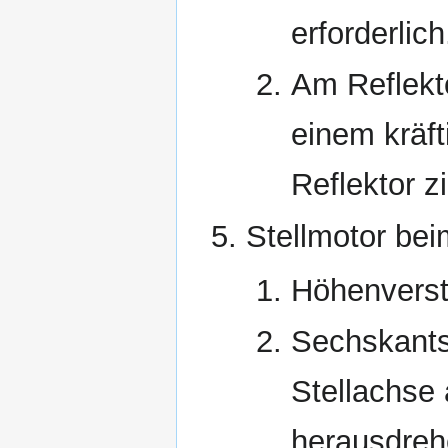
erforderlich
Am Reflekt
einem kräf
Reflektor z
Stellmotor be
Höhenverst
Sechskants
Stellachse
herausdreh