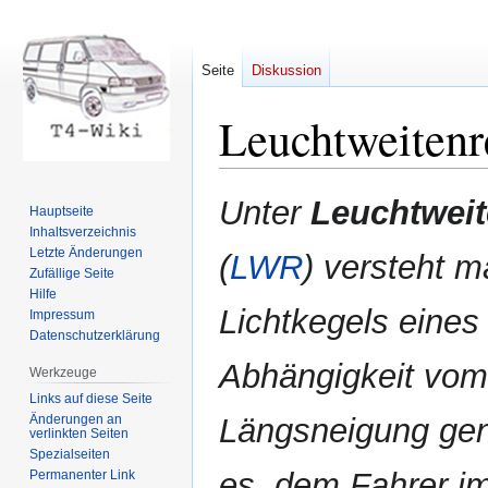
Seite
Diskussion
Leuchtweitenr
Zur
Zur
Unter
Leuchtweit
Hauptseite
Navigation
Suche
Inhaltsverzeichnis
springen
springen
Letzte Änderungen
(
LWR
) versteht m
Zufällige Seite
Hilfe
Lichtkegels eine
Impressum
Datenschutzerklärung
Abhängigkeit vom
Werkzeuge
Links auf diese Seite
Änderungen an
Längsneigung gena
verlinkten Seiten
Spezialseiten
es, dem Fahrer i
Permanenter Link