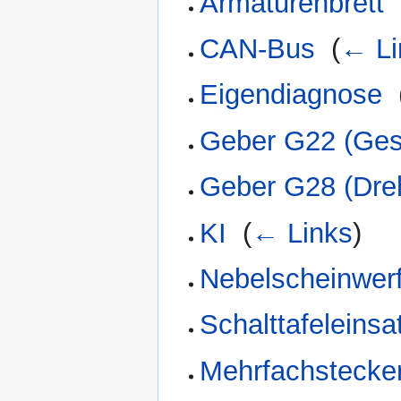
Armaturenbrett
‎
CAN-Bus
‎
(
← Li
Eigendiagnose
‎
Geber G22 (Ges
Geber G28 (Dre
KI
‎
(
← Links
)
Nebelscheinwer
Schalttafeleinsa
Mehrfachstecke