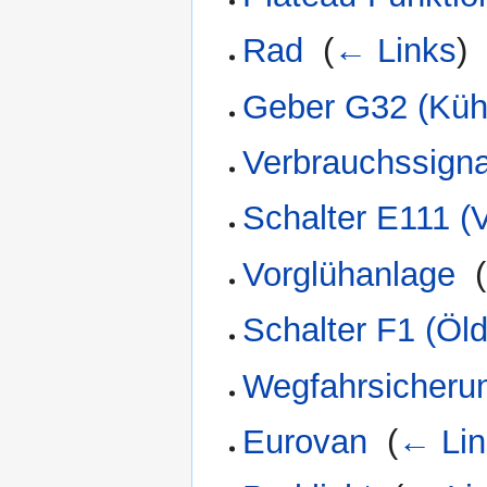
Rad
‎
(
← Links
)
Geber G32 (Küh
Verbrauchssigna
Schalter E111 (
Vorglühanlage
‎
(
Schalter F1 (Öl
Wegfahrsicheru
Eurovan
‎
(
← Lin