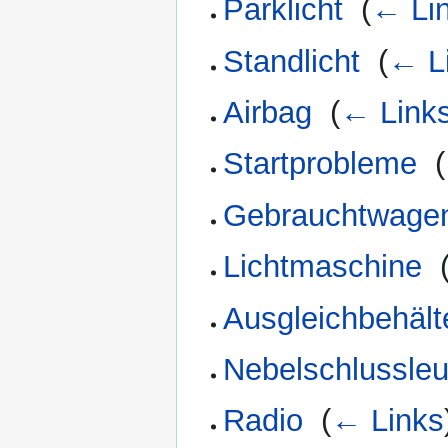
Parklicht
‎
(
← Li
Standlicht
‎
(
← L
Airbag
‎
(
← Link
Startprobleme
‎
(
Gebrauchtwagen
Lichtmaschine
‎
Ausgleichbehält
Nebelschlussle
Radio
‎
(
← Links