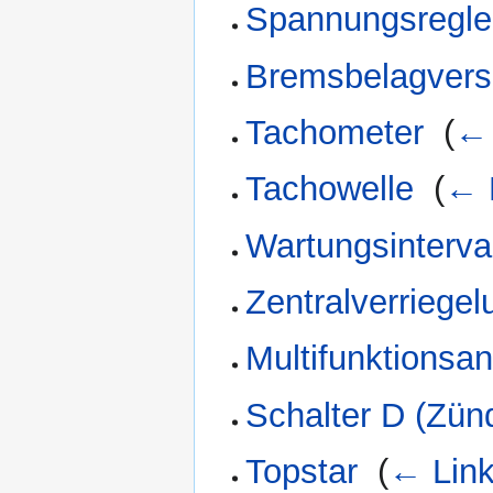
Spannungsregle
Bremsbelagvers
Tachometer
‎
(
← 
Tachowelle
‎
(
← 
Wartungsinterva
Zentralverriegel
Multifunktionsa
Schalter D (Zün
Topstar
‎
(
← Lin