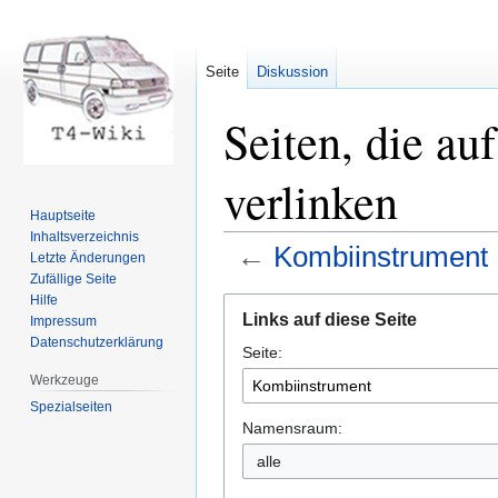
Seite
Diskussion
Seiten, die a
verlinken
Hauptseite
Inhaltsverzeichnis
←
Kombiinstrument
Letzte Änderungen
Zufällige Seite
Hilfe
Zur
Zur
Links auf diese Seite
Impressum
Navigation
Suche
Datenschutzerklärung
Seite:
springen
springen
Werkzeuge
Spezialseiten
Namensraum: