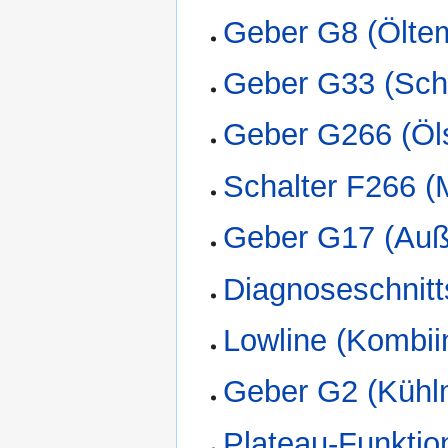
Geber G8 (Öltem
Geber G33 (Sch
Geber G266 (Öls
Schalter F266 (
Geber G17 (Auß
Diagnoseschnitts
Lowline (Kombii
Geber G2 (Kühlm
Plateau-Funktio